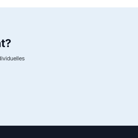
t?
ividuelles