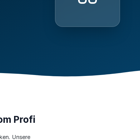
om Profi
ken. Unsere