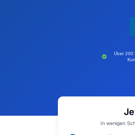
Über 200 
Ku
Je
In wenigen Sch