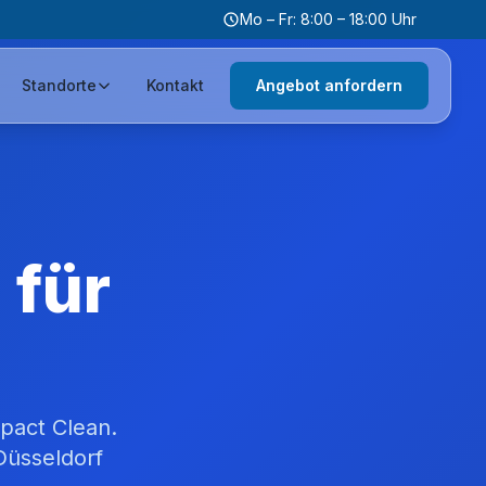
Mo – Fr: 8:00 – 18:00 Uhr
Standorte
Kontakt
Angebot anfordern
 für
mpact Clean.
 Düsseldorf