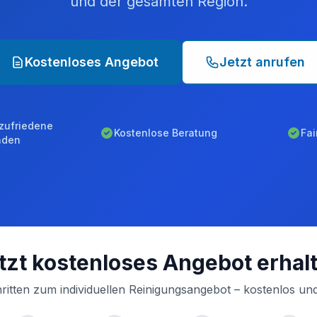
und der gesamten Region.
Kostenloses Angebot
Jetzt anrufen
zufriedene
Kostenlose Beratung
Fai
nden
tzt kostenloses Angebot erhal
ritten zum individuellen Reinigungsangebot – kostenlos und