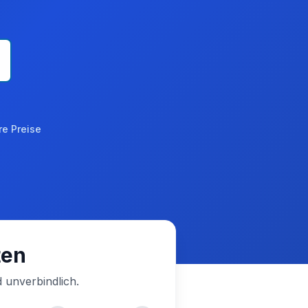
re Preise
ten
 unverbindlich.