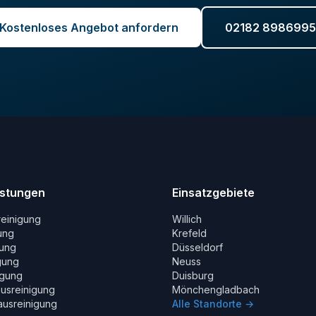
Kostenloses Angebot anfordern
02182 8986995
istungen
Einsatzgebiete
reinigung
Willich
ung
Krefeld
gung
Düsseldorf
gung
Neuss
igung
Duisburg
usreinigung
Mönchengladbach
usreinigung
Alle Standorte →